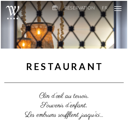
RÉSERVATION
FR
RESTAURANT
Clin d’œil au terroir,
Souvenir d’enfant,
Les embruns soufflent jusqu’ici…