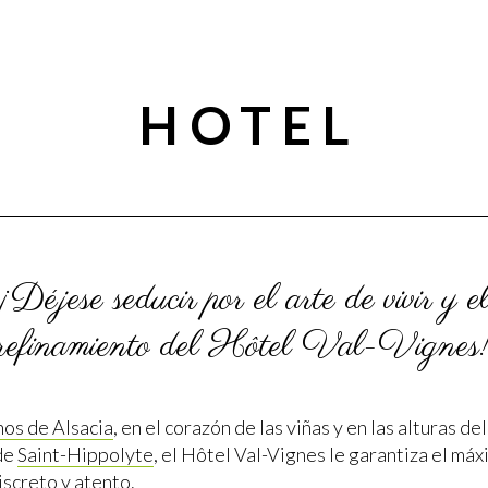
HOTEL
¡Déjese seducir por el arte de vivir y e
refinamiento del Hôtel Val-Vignes
nos de Alsacia
, en el corazón de las viñas y en las alturas d
de
Saint-Hippolyte
, el Hôtel Val-Vignes le garantiza el máx
iscreto y atento.