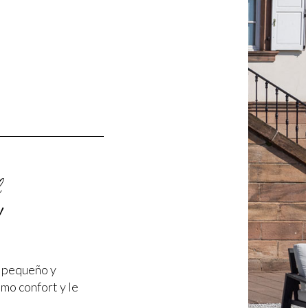
l
!
el pequeño y
imo confort y le