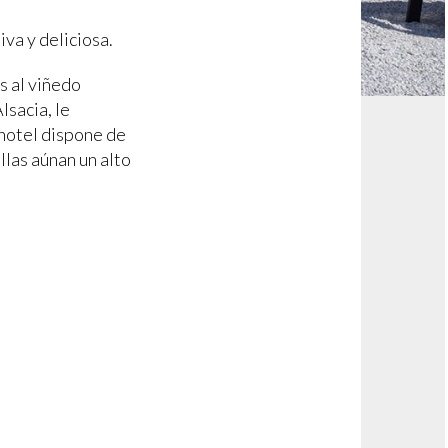
iva y deliciosa.
s al viñedo
Alsacia, le
 hotel dispone de
llas aúnan un alto