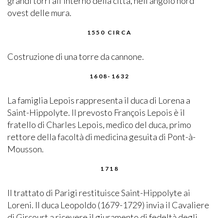
grandi torri all’interno della città, nell’angolo nord
ovest delle mura.
1550 CIRCA
Costruzione di una torre da cannone.
1608-1632
La famiglia Lepois rappresenta il duca di Lorena a
Saint-Hippolyte. Il prevosto François Lepois è il
fratello di Charles Lepois, medico del duca, primo
rettore della facoltà di medicina gesuita di Pont-à-
Mousson.
1718
Il trattato di Parigi restituisce Saint-Hippolyte ai
Loreni. Il duca Leopoldo (1679-1729) invia il Cavaliere
di Gircourt a ricevere il giuramento di fedeltà degli